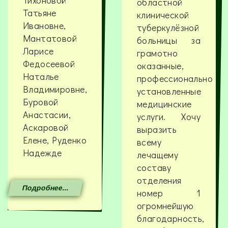
Тихоновой
областной
Татьяне
клинической
Ивановне,
туберкулёзной
Мантатовой
больницы за
Ларисе
грамотно
Федосеевой
оказанные,
Наталье
профессионально
Владимировне,
установленные
Буровой
медицинские
Анастасии,
услуги. Хочу
Аскаровой
выразить
Елене, Руденко
всему
Надежде
лечащему
составу
отделения
Подробнее...
номер 1
огромнейшую
благодарность,