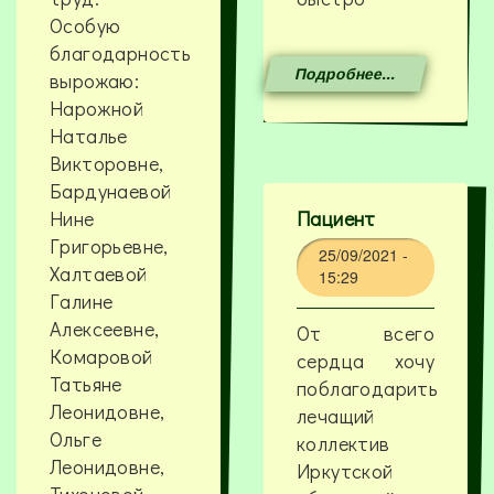
Особую
благодарность
Подробнее...
вырожаю:
Нарожной
Наталье
Викторовне,
Бардунаевой
Нине
Пациент
Григорьевне,
25/09/2021 -
Халтаевой
15:29
Галине
Алексеевне,
От всего
Комаровой
сердца хочу
Татьяне
поблагодарить
Леонидовне,
лечащий
Ольге
коллектив
Леонидовне,
Иркутской