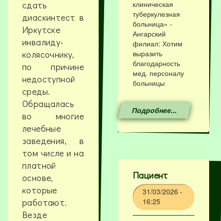
сдать
клиническая
туберкулезная
диаскинтест в
больница» -
Иркутске
Ангарский
инвалиду-
филиал: Хотим
колясочнику,
выразить
благодарность
по причине
мед. персоналу
недоступной
больницы
среды.
Обращалась
Подробнее...
во многие
лечебные
заведения, в
том числе и на
платной
Пациент
основе,
которые
31/03/2026 -
работают.
16:25
Везде