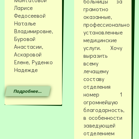
Мантатовой
больницы за
Ларисе
грамотно
Федосеевой
оказанные,
Наталье
профессионально
Владимировне,
установленные
Буровой
медицинские
Анастасии,
услуги. Хочу
Аскаровой
выразить
Елене, Руденко
всему
Надежде
лечащему
составу
отделения
Подробнее...
номер 1
огромнейшую
благодарность,
в особенности
заведующей
отделением