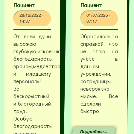
Пациент
Пациент
28/12/2022 -
01/07/2025 -
14:37
07:17
От всей души
Обратилась за
вырожаю
справкой, что
глубокую,искреннюю
не стою на
благодарность
учёте в
врачам,медсестра
данном
и младшему
учреждении,
персоналу!
сотрудницы
За
невероятно
бескорыстный
милые. Все
и благородный
сделали
труд.
быстро
Особую
благодарность
Подробнее...
вырожаю: