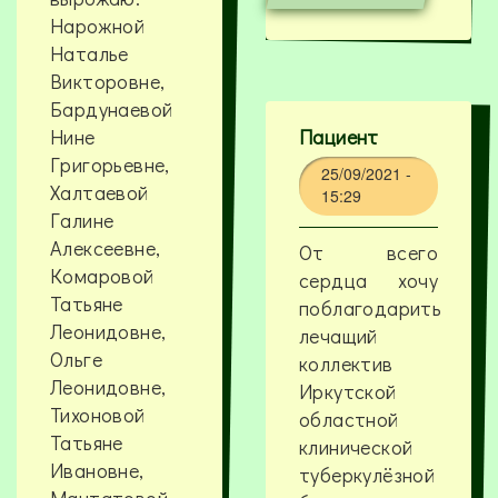
Нарожной
Наталье
Викторовне,
Бардунаевой
Нине
Пациент
Григорьевне,
25/09/2021 -
Халтаевой
15:29
Галине
Алексеевне,
От всего
Комаровой
сердца хочу
Татьяне
поблагодарить
Леонидовне,
лечащий
Ольге
коллектив
Леонидовне,
Иркутской
Тихоновой
областной
Татьяне
клинической
Ивановне,
туберкулёзной