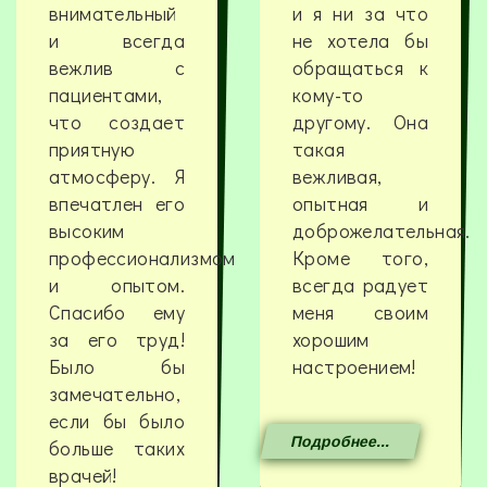
внимательный
и я ни за что
и всегда
не хотела бы
вежлив с
обращаться к
пациентами,
кому-то
что создает
другому. Она
приятную
такая
атмосферу. Я
вежливая,
впечатлен его
опытная и
высоким
доброжелательная.
профессионализмом
Кроме того,
и опытом.
всегда радует
Спасибо ему
меня своим
за его труд!
хорошим
Было бы
настроением!
замечательно,
если бы было
Подробнее...
больше таких
врачей!