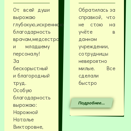
От всей души
Обратилась за
вырожаю
справкой, что
глубокую,искреннюю
не стою на
благодарность
учёте в
врачам,медсестра
данном
и младшему
учреждении,
персоналу!
сотрудницы
За
невероятно
бескорыстный
милые. Все
и благородный
сделали
труд.
быстро
Особую
благодарность
Подробнее...
вырожаю:
Нарожной
Наталье
Викторовне,