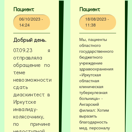
Пациент
Пациент
06/10/2023 -
18/08/2023 -
14:24
11:38
Добрый день.
Мы, пациенты
областного
07.09.23 я
государственного
отправляла
бюджетного
учреждение
обращение по
здравоохранения
теме
«Иркутская
невозможности
областная
сдать
клиническая
туберкулезная
диаскинтест в
больница» -
Иркутске
Ангарский
инвалиду-
филиал: Хотим
колясочнику,
выразить
благодарность
по причине
мед. персоналу
недоступной