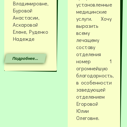
Владимировне,
установленные
Буровой
медицинские
Анастасии,
услуги. Хочу
Аскаровой
выразить
Елене, Руденко
всему
Надежде
лечащему
составу
отделения
Подробнее...
номер 1
огромнейшую
благодарность,
в особенности
заведующей
отделением
Егоровой
Юлии
Олеговне.