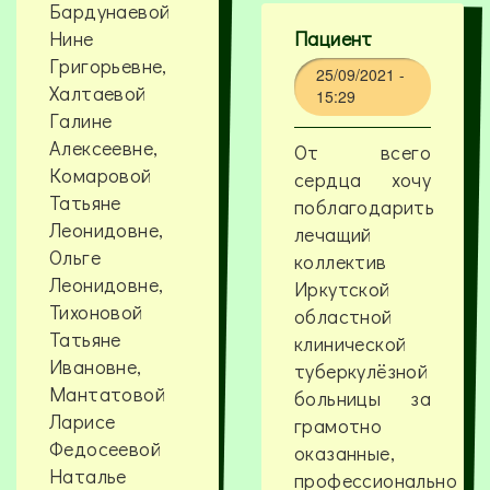
Бардунаевой
Нине
Пациент
Григорьевне,
25/09/2021 -
Халтаевой
15:29
Галине
Алексеевне,
От всего
Комаровой
сердца хочу
Татьяне
поблагодарить
Леонидовне,
лечащий
Ольге
коллектив
Леонидовне,
Иркутской
Тихоновой
областной
Татьяне
клинической
Ивановне,
туберкулёзной
Мантатовой
больницы за
Ларисе
грамотно
Федосеевой
оказанные,
Наталье
профессионально