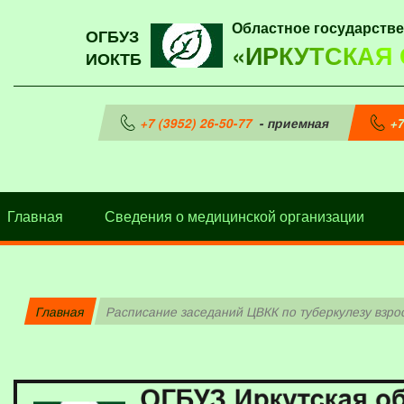
Областное государств
ОГБУЗ
«ИРКУТСКАЯ
ИОКТБ
+7 (3952) 26-50-77
- приемная
+7
Главная
Сведения о медицинской организации
Главная
Расписание заседаний ЦВКК по туберкулезу вз