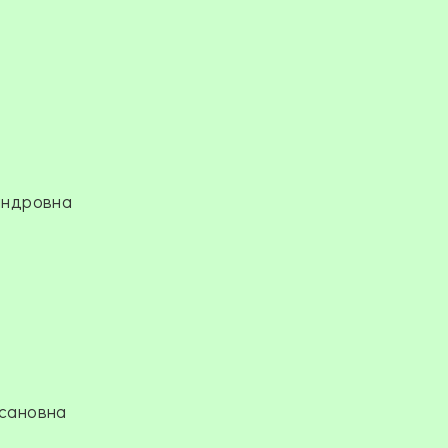
андровна
сановна