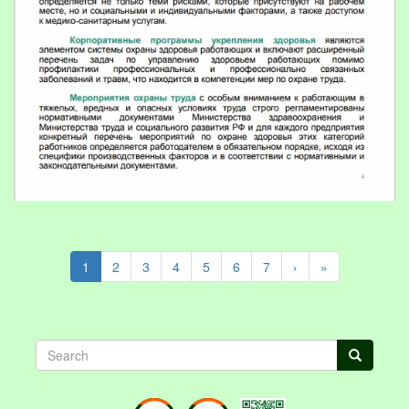
1
2
3
4
5
6
7
›
»
Search
Search