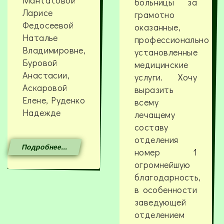
Мантатовой
больницы за
Ларисе
грамотно
Федосеевой
оказанные,
Наталье
профессионально
Владимировне,
установленные
Буровой
медицинские
Анастасии,
услуги. Хочу
Аскаровой
выразить
Елене, Руденко
всему
Надежде
лечащему
составу
отделения
Подробнее...
номер 1
огромнейшую
благодарность,
в особенности
заведующей
отделением