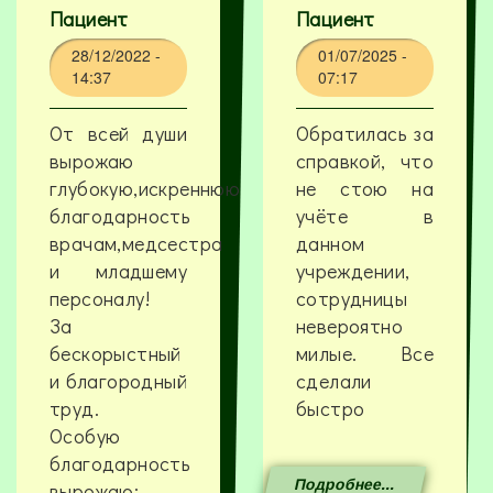
Пациент
Пациент
28/12/2022 -
01/07/2025 -
14:37
07:17
От всей души
Обратилась за
вырожаю
справкой, что
глубокую,искреннюю
не стою на
благодарность
учёте в
врачам,медсестра
данном
и младшему
учреждении,
персоналу!
сотрудницы
За
невероятно
бескорыстный
милые. Все
и благородный
сделали
труд.
быстро
Особую
благодарность
Подробнее...
вырожаю: