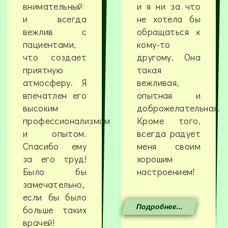
внимательный
и я ни за что
и всегда
не хотела бы
вежлив с
обращаться к
пациентами,
кому-то
что создает
другому. Она
приятную
такая
атмосферу. Я
вежливая,
впечатлен его
опытная и
высоким
доброжелательная.
профессионализмом
Кроме того,
и опытом.
всегда радует
Спасибо ему
меня своим
за его труд!
хорошим
Было бы
настроением!
замечательно,
если бы было
Подробнее...
больше таких
врачей!