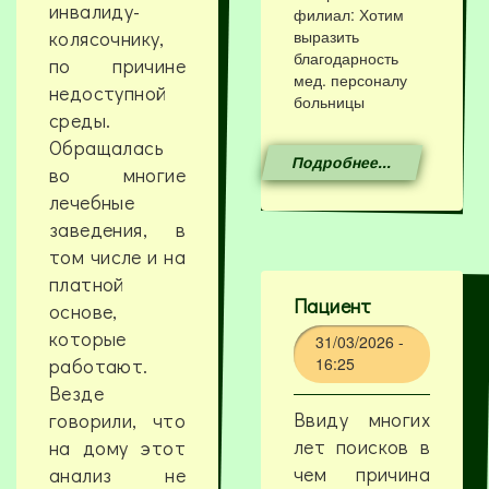
инвалиду-
филиал: Хотим
колясочнику,
выразить
благодарность
по причине
мед. персоналу
недоступной
больницы
среды.
Обращалась
Подробнее...
во многие
лечебные
заведения, в
том числе и на
платной
Пациент
основе,
которые
31/03/2026 -
работают.
16:25
Везде
Ввиду многих
говорили, что
лет поисков в
на дому этот
чем причина
анализ не