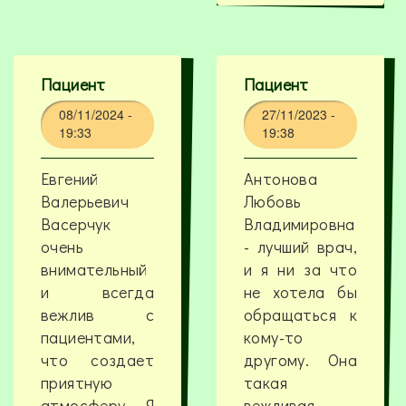
Пациент
Пациент
08/11/2024 -
27/11/2023 -
19:33
19:38
Евгений
Антонова
Валерьевич
Любовь
Васерчук
Владимировна
очень
- лучший врач,
внимательный
и я ни за что
и всегда
не хотела бы
вежлив с
обращаться к
пациентами,
кому-то
что создает
другому. Она
приятную
такая
атмосферу. Я
вежливая,