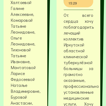
Халтаевой
15:29
Галине
Алексеевне,
От всего
Комаровой
сердца хочу
Татьяне
поблагодарить
Леонидовне,
лечащий
Ольге
коллектив
Леонидовне,
Иркутской
Тихоновой
областной
Татьяне
клинической
Ивановне,
туберкулёзной
Мантатовой
больницы за
Ларисе
грамотно
Федосеевой
оказанные,
Наталье
профессионально
Владимировне,
установленные
Буровой
медицинские
Анастасии,
услуги. Хочу