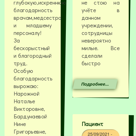
глубокую,искреннюю
не стою на
благодарность
учёте в
врачам,медсестра
данном
и младшему
учреждении,
персоналу!
сотрудницы
За
невероятно
бескорыстный
милые. Все
и благородный
сделали
труд.
быстро
Особую
благодарность
Подробнее...
вырожаю:
Нарожной
Наталье
Викторовне,
Бардунаевой
Нине
Пациент
Григорьевне,
25/09/2021 -