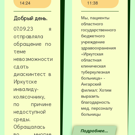
14:24
11:38
Добрый день.
Мы, пациенты
областного
07.09.23 я
государственного
отправляла
бюджетного
учреждение
обращение по
здравоохранения
теме
«Иркутская
невозможности
областная
сдать
клиническая
туберкулезная
диаскинтест в
больница» -
Иркутске
Ангарский
инвалиду-
филиал: Хотим
колясочнику,
выразить
благодарность
по причине
мед. персоналу
недоступной
больницы
среды.
Обращалась
Подробнее...
во многие